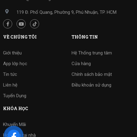
0972400630
119 Đ. Phổ Quang, Phường 9, Phú Nhuận, TP. HCM
Xem bản đồ
CỜ VUA SÀI GÒN AN PHÚ
VỀ CHÚNG TÔI
THÔNG TIN
88 Trần Lựu, phường An Phú, Quận 2
0906325591
Giới thiệu
Hệ Thống trung tâm
Xem bản đồ
App lớp học
Cửa hàng
Tin tức
Chính sách bảo mật
CỜ VUA SÀI GÒN NGUYỄN DUY TRINH
Liên hệ
Điều khoản sử dụng
401/5 Nguyễn Duy Trinh, P. Bình Trưng Tây, Q2, gần
Homyland Riverside
Tuyển Dụng
0357923793 - 0337434138 - 0366386396
KHÓA HỌC
Xem bản đồ
Khuyến Mãi
CỜ VUA SÀI GÒN RICHSTAR
Học kèm tại nhà