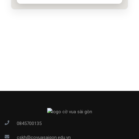
Xem bản đồ
CỜ VUA SÀI GÒN MOONLIGHT
100E/8 Đặng Văn Bi, P. Bình Thọ, Quận Thủ Đức
0394650012
Xem bản đồ
CỜ VUA SÀI GÒN GIGA
Số 39, đường 20, P. Hiệp Bình Chánh, Thủ Đức,
chung cư Opal Garden
0902531804
Xem bản đồ
CỜ VUA SÀI GÒN VINHOMES
0845700135
Park 7 Vinhomes Central Park, 208 Nguyễn Hữu
Cảnh, P.22, Quận Bình Thạnh
cskh@covuasaigon.edu.vn