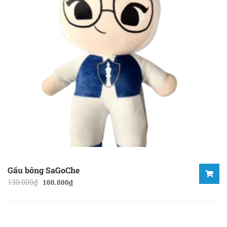
Gấu bông SaGoChe
130.000
₫
100.000
₫