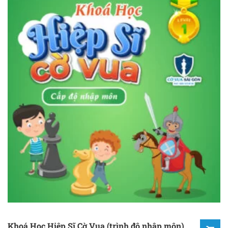
Khoá Học Hiệp Sĩ Cờ Vua (trình độ nhập môn)