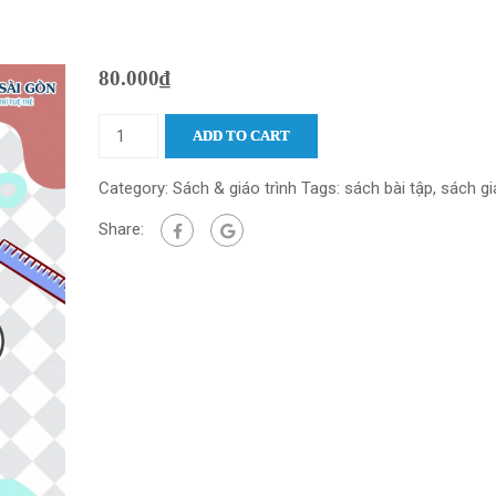
80.000
₫
ADD TO CART
Category:
Sách & giáo trình
Tags:
sách bài tập
,
sách gi
Share: