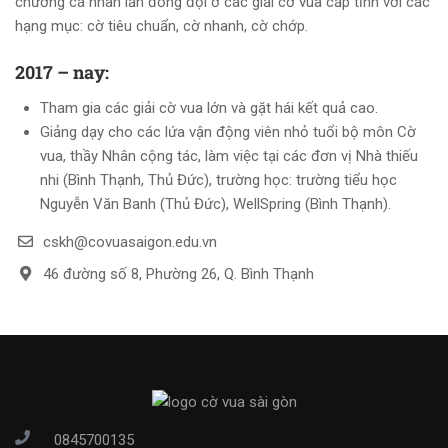
chương cá nhân lẫn đồng đội ở các giải cờ vua cấp tỉnh với các
hạng mục: cờ tiêu chuẩn, cờ nhanh, cờ chớp.
2017 – nay:
Tham gia các giải cờ vua lớn và gặt hái kết quả cao.
Giảng dạy cho các lứa vận động viên nhỏ tuổi bộ môn Cờ
vua, thầy Nhân cộng tác, làm việc tại các đơn vị Nhà thiếu
nhi (Bình Thạnh, Thủ Đức), trường học: trường tiểu học
Nguyễn Văn Banh (Thủ Đức), WellSpring (Bình Thạnh).
cskh@covuasaigon.edu.vn
46 đường số 8, Phường 26, Q. Bình Thạnh
0845700135