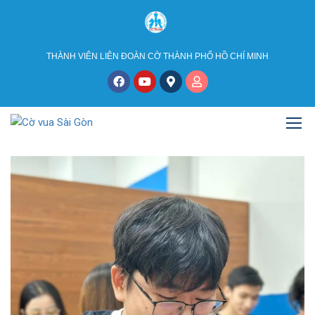
THÀNH VIÊN LIÊN ĐOÀN CỜ THÀNH PHỐ HỒ CHÍ MINH