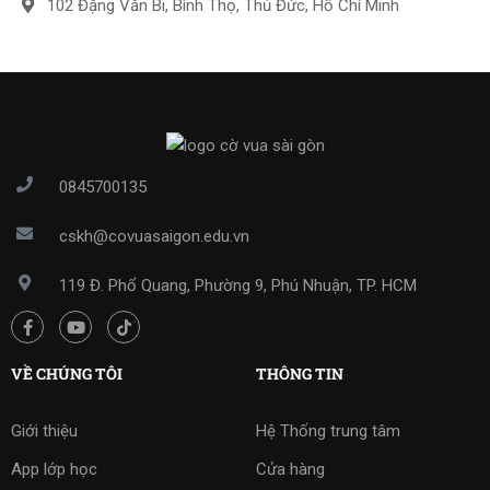
102 Đặng Văn Bi, Bình Thọ, Thủ Đức, Hồ Chí Minh
0845700135
cskh@covuasaigon.edu.vn
119 Đ. Phổ Quang, Phường 9, Phú Nhuận, TP. HCM
VỀ CHÚNG TÔI
THÔNG TIN
Giới thiệu
Hệ Thống trung tâm
App lớp học
Cửa hàng