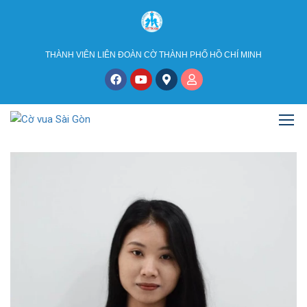
THÀNH VIÊN LIÊN ĐOÀN CỜ THÀNH PHỐ HỒ CHÍ MINH