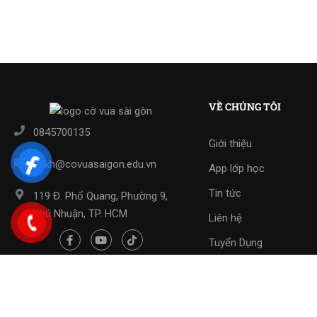
VỀ CHÚNG TÔI
0845700135
Giới thiệu
cskh@covuasaigon.edu.vn
App lớp học
Tin tức
119 Đ. Phổ Quang, Phường 9,
Phú Nhuận, TP. HCM
Liên hệ
Tuyển Dụng