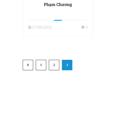
Phạm Chương
27/09/2022
0
1
2
3