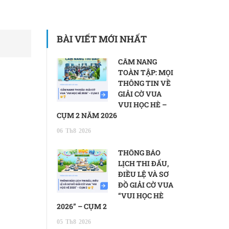
BÀI VIẾT MỚI NHẤT
CẨM NANG
TOÀN TẬP: MỌI
THÔNG TIN VỀ
GIẢI CỜ VUA
VUI HỌC HÈ –
CỤM 2 NĂM 2026
06
Th8
2026
THÔNG BÁO
LỊCH THI ĐẤU,
ĐIỀU LỆ VÀ SƠ
ĐỒ GIẢI CỜ VUA
“VUI HỌC HÈ
2026” – CỤM 2
05
Th8
2026