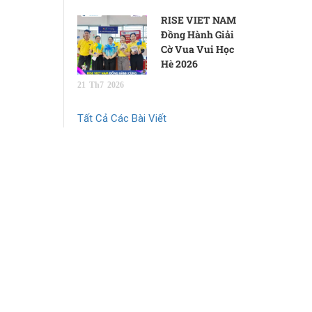
RISE VIET NAM
Đồng Hành Giải
Cờ Vua Vui Học
Hè 2026
21
Th7
2026
Tất Cả Các Bài Viết