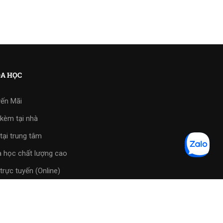
A HỌC
ến Mãi
kèm tại nhà
tại trung tâm
 học chất lượng cao
trực tuyến (Online)
tập phần mềm