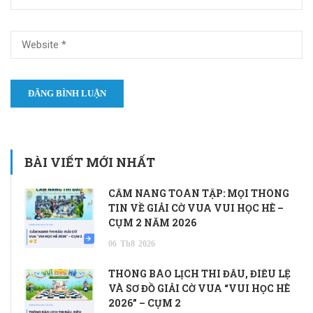
BÀI VIẾT MỚI NHẤT
CẨM NANG TOÀN TẬP: MỌI THÔNG
TIN VỀ GIẢI CỜ VUA VUI HỌC HÈ –
CỤM 2 NĂM 2026
06
Th8
2026
THÔNG BÁO LỊCH THI ĐẤU, ĐIỀU LỆ
VÀ SƠ ĐỒ GIẢI CỜ VUA “VUI HỌC HÈ
2026” – CỤM 2