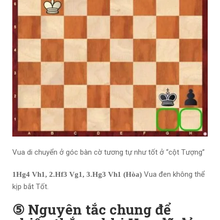
Vua di chuyển ở góc bàn cờ tương tự như tốt ở “cột Tượng”
Vua đen không thể
1Hg4 Vh1, 2.Hf3 Vg1, 3.Hg3 Vh1 (Hòa)
kịp bắt Tốt.
⑤ Nguyên tắc chung để