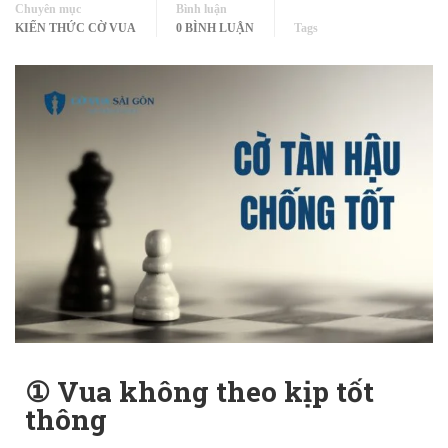
Chuyên mục
Bình luận
KIẾN THỨC CỜ VUA
0 BÌNH LUẬN
Tags
① Vua không theo kịp tốt
thông