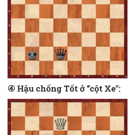
④ Hậu chống Tốt ở “cột Xe”: