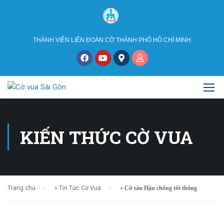
THÀNH VIÊN LIÊN ĐOÀN CỜ THÀNH PHỐ HỒ CHÍ MINH
KIẾN THỨC CỜ VUA
Trang chủ
»
Tin Tức Cờ Vua
»
Cờ tàn Hậu chống tốt thông