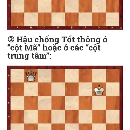
② Hậu chống Tốt thông ở
“cột Mã” hoặc ở các “cột
trung tâm”: