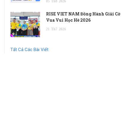
05
Th8
2026
RISE VIET NAM Đồng Hành Giải Cờ
Vua Vui Học Hè 2026
21
Th7
2026
Tất Cả Các Bài Viết