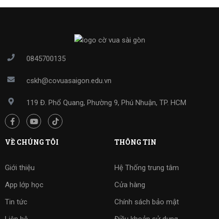
0845700135
cskh@covuasaigon.edu.vn
119 Đ. Phổ Quang, Phường 9, Phú Nhuận, TP. HCM
VỀ CHÚNG TÔI
THÔNG TIN
Giới thiệu
Hệ Thống trung tâm
App lớp học
Cửa hàng
Tin tức
Chính sách bảo mật
Liên hệ
Điều khoản sử dụng