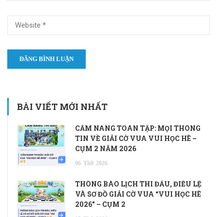
BÀI VIẾT MỚI NHẤT
CẨM NANG TOÀN TẬP: MỌI THÔNG
TIN VỀ GIẢI CỜ VUA VUI HỌC HÈ –
CỤM 2 NĂM 2026
06
Th8
2026
THÔNG BÁO LỊCH THI ĐẤU, ĐIỀU LỆ
VÀ SƠ ĐỒ GIẢI CỜ VUA “VUI HỌC HÈ
2026” – CỤM 2