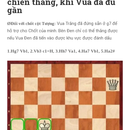
chiến thắng, khi Vua đã đủ
gần
Vua Trắng đã đứng sẵn ở g7 để
Ø
Đối với chốt cột Tượng:
hỗ trợ cho Chốt của mình. Bên Đen chỉ có thể thắng được
nếu Vua Đen đã tiến vào được khu vực được đánh dấu.
1.Hg7 Vb1, 2.Vb3 c1=H, 3.Hh7 Va1, 4.Ha7 Vb1, 5.Ha2#