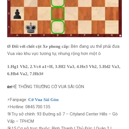
Bên đang ưu thế phải đưa
Ø
Đối với chốt cột Xe phong cấp:
Vua vào khu vực tương tự, nhưng rộng hơn một ô
1.Hg1 Vb2, 2.Vc4 a1=H, 3.Hf2 Va3, 4.He3 Vb2, 5.Hd2 Va3,
6.Hb4 Va2, 7.Hb3#
🏡HỆ THỐNG TRƯỜNG CỜ VUA SÀI GÒN
⚡Fanpage:
Cờ Vua Sài Gòn
⚡Hotline: 0845.700.135
🎯Trụ sở chính: 93 Đường số 7 – Cityland Center Hills – Gò
Vấp – TPHCM
🎯15 Cơ sở trực thuộc: Bình Thạnh | Thủ Đức | Quận 2 |