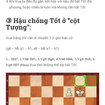
Khi Vua ta đến đủ gần, kết hợp với Hậu để bắt Tốt đối
phương, hoặc chiếu bí luôn mà không cần bắt Tốt.
③ Hậu chống Tốt ở “cột
Tượng”:
Vua trắng chỉ cần di chuyển 2 ô góc bán cờ
(g8 – h8; g1 – h1; a8 – b8; a1 – b1)
1…Hd7, 2.Vh8 Hf5, 3.Vg8 Hg6, 4.Vh8 Hh6, 5.Vg8 He6, 6.
Vua đen không thể kịp bắt Tốt.
Vg8 Hf7 (Hòa)