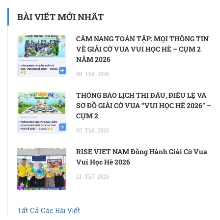
BÀI VIẾT MỚI NHẤT
CẨM NANG TOÀN TẬP: MỌI THÔNG TIN
VỀ GIẢI CỜ VUA VUI HỌC HÈ – CỤM 2
NĂM 2026
06
Th8
2026
THÔNG BÁO LỊCH THI ĐẤU, ĐIỀU LỆ VÀ
SƠ ĐỒ GIẢI CỜ VUA “VUI HỌC HÈ 2026” –
CỤM 2
05
Th8
2026
RISE VIET NAM Đồng Hành Giải Cờ Vua
Vui Học Hè 2026
21
Th7
2026
Tất Cả Các Bài Viết