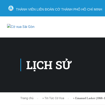
THÀNH VIÊN LIÊN ĐOÀN CỜ THÀNH PHỐ HỒ CHÍ MINH
LỊCH SỬ
Trang chủ
»
Tin Tức Cờ Vua
»
Emanuel Lasker (1868–19