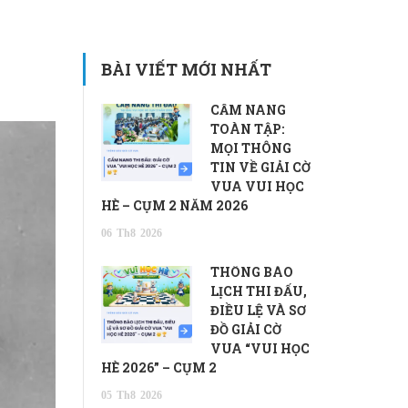
BÀI VIẾT MỚI NHẤT
CẨM NANG
TOÀN TẬP:
MỌI THÔNG
TIN VỀ GIẢI CỜ
VUA VUI HỌC
HÈ – CỤM 2 NĂM 2026
06
Th8
2026
THÔNG BÁO
LỊCH THI ĐẤU,
ĐIỀU LỆ VÀ SƠ
ĐỒ GIẢI CỜ
VUA “VUI HỌC
HÈ 2026” – CỤM 2
05
Th8
2026