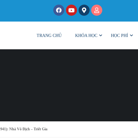
TRANG CHỦ
KHÓA HỌC
HỌC PHÍ
41): Nhà Vô Địch – Triết Gia