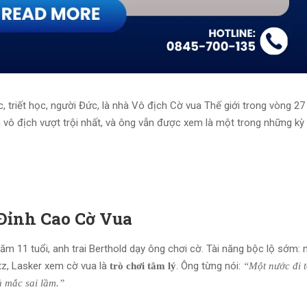
, triết học, người Đức, là nhà Vô địch Cờ vua Thế giới trong vòng 27
à vô địch vượt trội nhất, và ông vẫn được xem là một trong những kỳ
Đỉnh Cao Cờ Vua
 Năm 11 tuổi, anh trai Berthold dạy ông chơi cờ. Tài năng bộc lộ sớm:
itz, Lasker xem cờ vua là
. Ông từng nói:
trò chơi tâm lý
“Một nước đi t
ủ mắc sai lầm.”