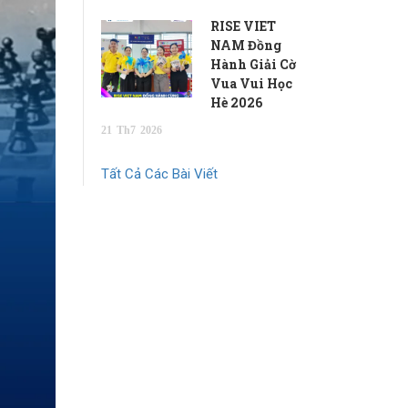
RISE VIET
NAM Đồng
Hành Giải Cờ
Vua Vui Học
Hè 2026
21
Th7
2026
Tất Cả Các Bài Viết