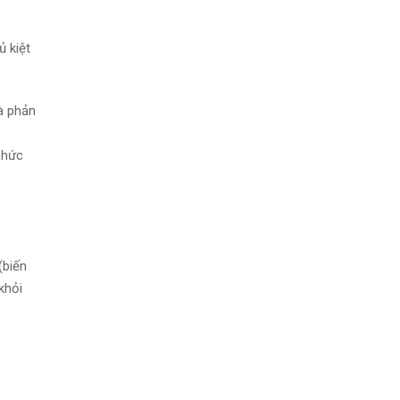
ủ kiệt
và phản
chức
(biến
khỏi