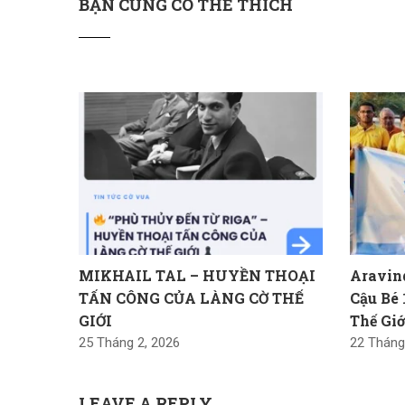
BẠN CŨNG CÓ THỂ THÍCH
MIKHAIL TAL – HUYỀN THOẠI
Aravin
TẤN CÔNG CỦA LÀNG CỜ THẾ
Cậu Bé 
GIỚI
Thế Giớ
25 Tháng 2, 2026
22 Tháng
LEAVE A REPLY