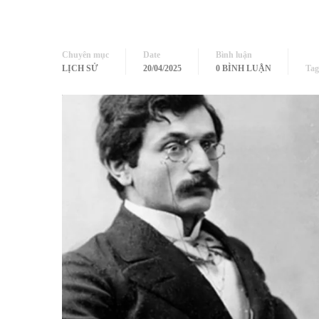
Chuyên mục
Date
Bình luận
LỊCH SỬ
20/04/2025
0 BÌNH LUẬN
Tag