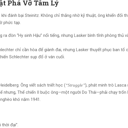
ật Phá Vỡ Tâm Lý
khi đánh bại Steinitz. Không chỉ thắng nhờ kỹ thuật, ông khiến đối th
ờ phức tạp.
g ra đòn “Hy sinh Hậu” nổi tiếng, nhưng Lasker bình tĩnh phòng thủ 
lechter chỉ cần hòa để giành đai, nhưng Lasker thuyết phục ban tổ 
khiến Schlechter sụp đổ ở ván cuối.
Heidelberg. Ông viết sách triết học (
), phát minh trò Lasca 
“Struggle”
hế nhưng, Thế chiến II buộc ông—một người Do Thái—phải chạy trốn 
g nghèo khó năm 1941.
 thời đại”.