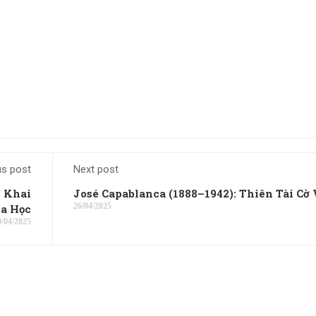
us post
Next post
i Khai
José Capablanca (1888–1942): Thiên Tài Cờ
26/04/2025
a Học
0/04/2025