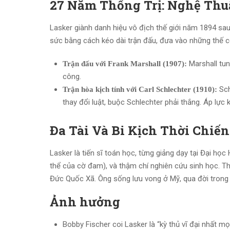
27 Năm Thống Trị: Nghệ Thu
Lasker giành danh hiệu vô địch thế giới năm 1894 sau 
sức bằng cách kéo dài trận đấu, đưa vào những thế c
Marshall tun
Trận đấu với Frank Marshall (1907):
công.
Sch
Trận hòa kịch tính với Carl Schlechter (1910):
thay đổi luật, buộc Schlechter phải thắng. Áp lực 
Đa Tài Và Bi Kịch Thời Chiến
Lasker là tiến sĩ toán học, từng giảng dạy tại Đại học 
thể của cờ đam), và thậm chí nghiên cứu sinh học. T
Đức Quốc Xã. Ông sống lưu vong ở Mỹ, qua đời tron
Ảnh hưởng
Bobby Fischer coi Lasker là “kỳ thủ vĩ đại nhất mọi