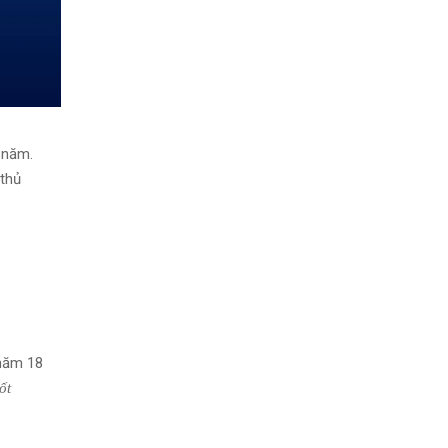
 năm.
 thủ
 năm 18
ốt