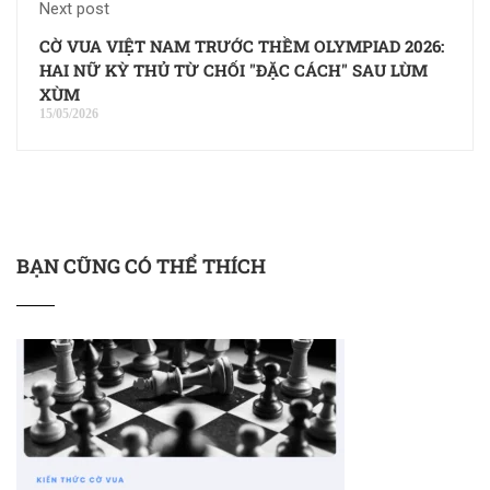
Next post
CỜ VUA VIỆT NAM TRƯỚC THỀM OLYMPIAD 2026:
HAI NỮ KỲ THỦ TỪ CHỐI "ĐẶC CÁCH" SAU LÙM
XÙM
15/05/2026
BẠN CŨNG CÓ THỂ THÍCH