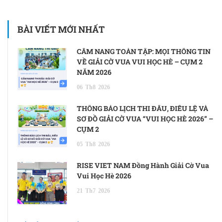
BÀI VIẾT MỚI NHẤT
CẨM NANG TOÀN TẬP: MỌI THÔNG TIN
VỀ GIẢI CỜ VUA VUI HỌC HÈ – CỤM 2
NĂM 2026
06
Th8
2026
THÔNG BÁO LỊCH THI ĐẤU, ĐIỀU LỆ VÀ
SƠ ĐỒ GIẢI CỜ VUA “VUI HỌC HÈ 2026” –
CỤM 2
05
Th8
2026
RISE VIET NAM Đồng Hành Giải Cờ Vua
Vui Học Hè 2026
21
Th7
2026