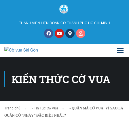
THÀNH VIÊN LIÊN ĐOÀN CỜ THÀNH PHỐ HỒ CHÍ MINH
KIẾN THỨC CỜ VUA
Trang chủ
»
Tin Tức Cờ Vua
»
QUÂN MÃ CỜ VUA: VÌ SAO LÀ
QUÂN CỜ “NHẢY” ĐẶC BIỆT NHẤT?