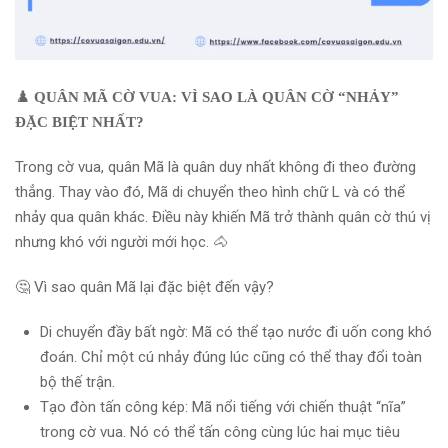
♟️
QUÂN MÃ CỜ VUA: VÌ SAO LÀ QUÂN CỜ “NHẢY”
ĐẶC BIỆT NHẤT?
Trong cờ vua, quân Mã là quân duy nhất không đi theo đường
thẳng. Thay vào đó, Mã di chuyển theo hình chữ L và có thể
nhảy qua quân khác. Điều này khiến Mã trở thành quân cờ thú vị
nhưng khó với người mới học. 🐴
🤔 Vì sao quân Mã lại đặc biệt đến vậy?
Di chuyển đầy bất ngờ: Mã có thể tạo nước đi uốn cong khó
đoán. Chỉ một cú nhảy đúng lúc cũng có thể thay đổi toàn
bộ thế trận.
Tạo đòn tấn công kép: Mã nổi tiếng với chiến thuật “nĩa”
trong cờ vua. Nó có thể tấn công cùng lúc hai mục tiêu