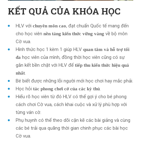
KẾT QUẢ CỦA KHÓA HỌC
HLV với
, đạt chuẩn Quốc tế mang đến
chuyên môn cao
cho học viên
về bộ môn
nền tảng kiến thức vững vàng
Cờ vua.
Hình thức học 1 kèm 1 giúp HLV
quan tâm và hỗ trợ tối
học viên của mình, đồng thời học viên cũng có sự
đa
gắn kết bền chặt với HLV để
tiếp thu kiến thức hiệu quả
.
nhất
Bé biết được những lỗi người mới học chơi hay mắc phải.
Học hỏi
.
tác phong chơi cờ của các kỳ thủ
Hiểu rõ học viên từ đó HLV có thể gợi ý cho bé phong
cách chơi Cờ vua, cách khai cuộc và xử lý phù hợp với
từng ván cờ.
Phụ huynh có thể theo dõi cặn kẽ các bài giảng và
cùng
các bé trải qua quãng thời gian chinh phục các bài học
Cờ vua.