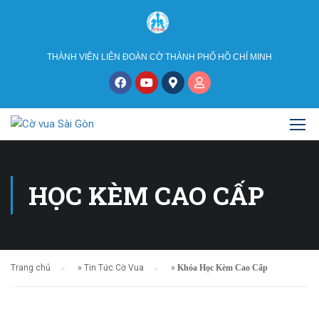
THÀNH VIÊN LIÊN ĐOÀN CỜ THÀNH PHỐ HỒ CHÍ MINH
HỌC KÈM CAO CẤP
Trang chủ
»
Tin Tức Cờ Vua
»
Khóa Học Kèm Cao Cấp