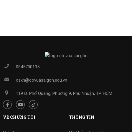
0845700135
cskh@covuasaigon.edu.vn
119 Đ. Phổ Quang, Phường 9, Phú Nhuận, TP. HCM
VỀ CHÚNG TÔI
THÔNG TIN