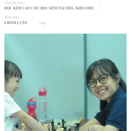
Chuyên mục
,
,
HỌC KÈM CAO CẤP
HỌC KÈM TẠI NHÀ
KHÓA HỌC
Bình luận
0 BÌNH LUẬN
Tags