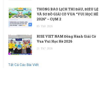
THÔNG BÁO LỊCH THI ĐẤU, ĐIỀU LỆ
VÀ SƠ ĐỒ GIẢI CỜ VUA “VUI HỌC HÈ
2026” – CỤM 2
05
Th8
2026
RISE VIET NAM Đồng Hành Giải Cờ
Vua Vui Học Hè 2026
21
Th7
2026
Tất Cả Các Bài Viết