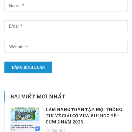
BÀI VIẾT MỚI NHẤT
CẨM NANG TOÀN TẬP: MỌI THÔNG
TIN VỀ GIẢI CỜ VUA VUI HỌC HÈ –
CỤM 2 NĂM 2026
06
Th8
2026