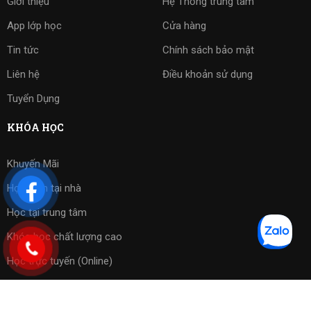
Giới thiệu
Hệ Thống trung tâm
App lớp học
Cửa hàng
Tin tức
Chính sách bảo mật
Liên hệ
Điều khoản sử dụng
Tuyển Dụng
KHÓA HỌC
Khuyến Mãi
Học kèm tại nhà
Học tại trung tâm
Khóa học chất lượng cao
Học trực tuyến (Online)
Bài tập phần mềm