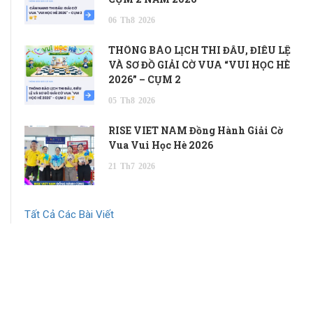
06
Th8
2026
THÔNG BÁO LỊCH THI ĐẤU, ĐIỀU LỆ
VÀ SƠ ĐỒ GIẢI CỜ VUA “VUI HỌC HÈ
2026” – CỤM 2
05
Th8
2026
RISE VIET NAM Đồng Hành Giải Cờ
Vua Vui Học Hè 2026
21
Th7
2026
Tất Cả Các Bài Viết