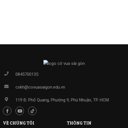
0845700135
cskh@covuasaigon.edu.vn
119 Đ. Phổ Quang, Phường 9, Phú Nhuận, TP. HCM
VỀ CHÚNG TÔI
THÔNG TIN