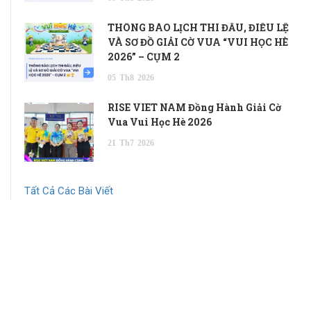
THÔNG BÁO LỊCH THI ĐẤU, ĐIỀU LỆ
VÀ SƠ ĐỒ GIẢI CỜ VUA “VUI HỌC HÈ
2026” – CỤM 2
05
Th8
2026
RISE VIET NAM Đồng Hành Giải Cờ
Vua Vui Học Hè 2026
21
Th7
2026
Tất Cả Các Bài Viết