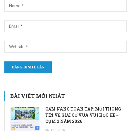
BÀI VIẾT MỚI NHẤT
CẨM NANG TOÀN TẬP: MỌI THÔNG
TIN VỀ GIẢI CỜ VUA VUI HỌC HÈ –
CỤM 2 NĂM 2026
06
Th8
2026