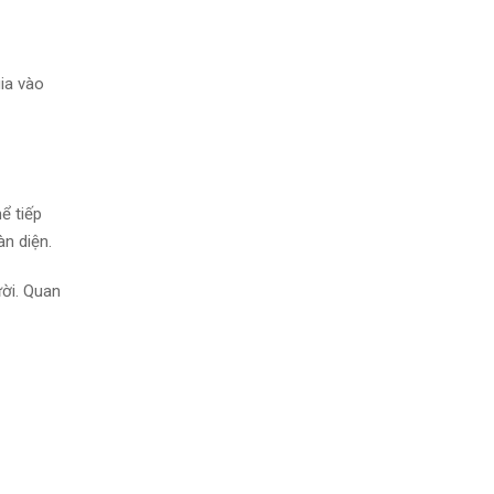
gia vào
ể tiếp
n diện.
ười. Quan