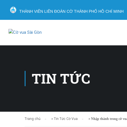
THÀNH VIÊN LIÊN ĐOÀN CỜ THÀNH PHỐ HỒ CHÍ MINH
TIN TỨC
Trang chủ
»
Tin Tức Cờ Vua
»
Nhập thành trong cờ vu