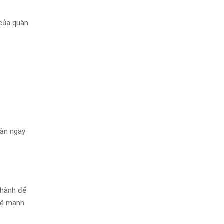
 của quân
oàn ngay
Thành để
 vệ mạnh