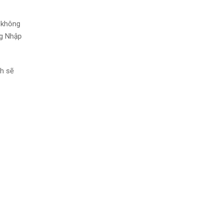
a không
ng Nhập
nh sẽ