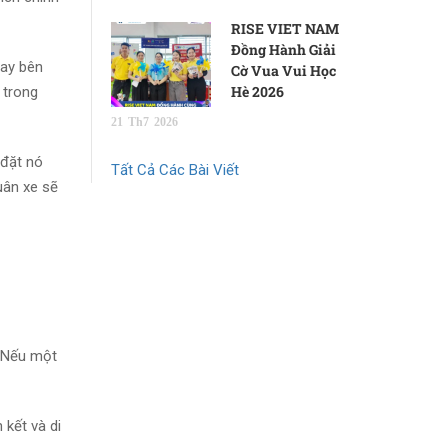
RISE VIET NAM
Đồng Hành Giải
gay bên
Cờ Vua Vui Học
Hè 2026
 trong
21
Th7
2026
 đặt nó
Tất Cả Các Bài Viết
uân xe sẽ
. Nếu một
 kết và di