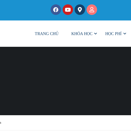
TRANG CHỦ
KHÓA HỌC
HỌC PHÍ
a