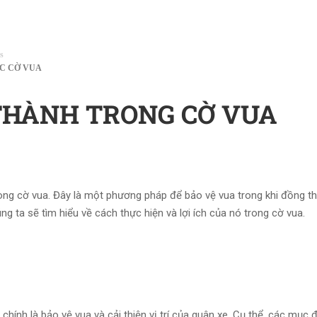
s
C CỜ VUA
THÀNH TRONG CỜ VUA
ong cờ vua. Đây là một phương pháp để bảo vệ vua trong khi đồng t
húng ta sẽ tìm hiểu về cách thực hiện và lợi ích của nó trong cờ vua.
ính là bảo vệ vua và cải thiện vị trí của quân xe. Cụ thể, các mục đ