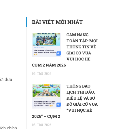
BÀI VIẾT MỚI NHẤT
CẨM NANG
TOÀN TẬP: MỌI
THÔNG TIN VỀ
GIẢI CỜ VUA
VUI HỌC HÈ –
CỤM 2 NĂM 2026
06
Th8
2026
hời đưa
THÔNG BÁO
LỊCH THI ĐẤU,
ĐIỀU LỆ VÀ SƠ
ĐỒ GIẢI CỜ VUA
“VUI HỌC HÈ
2026” – CỤM 2
05
Th8
2026
ích chính